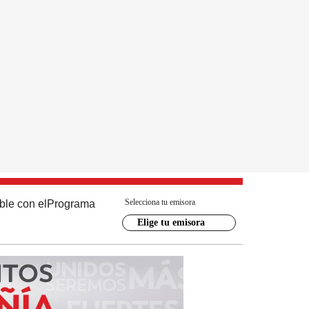
Selecciona tu emisora
ble con el
Programa
Elige tu emisora