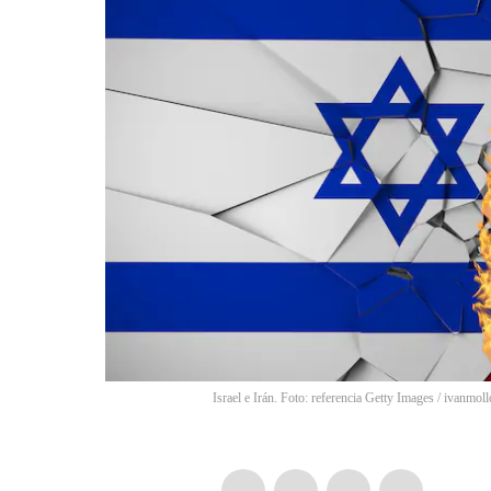
Israel e Irán. Foto: referencia Getty Images
/
ivanmoll