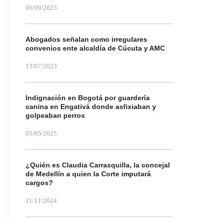
06/09/2023
Abogados señalan como irregulares
convenios ente alcaldía de Cúcuta y AMC
13/07/2023
Indignación en Bogotá por guardería
canina en Engativá donde asfixiaban y
golpeaban perros
05/05/2025
¿Quién es Claudia Carrasquilla, la concejal
de Medellín a quien la Corte imputará
cargos?
21/11/2024