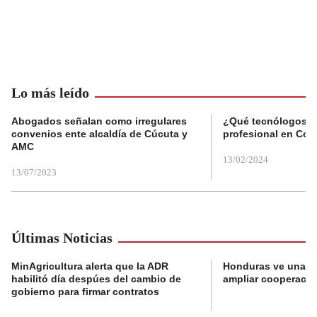
Lo más leído
Abogados señalan como irregulares
¿Qué tecnólogos re
convenios ente alcaldía de Cúcuta y
profesional en Col
AMC
13/02/2024
13/07/2023
Últimas Noticias
MinAgricultura alerta que la ADR
Honduras ve una o
habilitó día despúes del cambio de
ampliar cooperaci
gobierno para firmar contratos