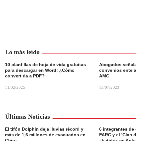
Lo más leído
10 plantillas de hoja de vida gratuitas
Abogados señalan 
para descargar en Word: ¿Cómo
convenios ente alc
convertirla a PDF?
AMC
11/02/2025
13/07/2023
Últimas Noticias
El tifón Dolphin deja lluvias récord y
6 integrantes de di
más de 1,6 millones de evacuados en
FARC y el ‘Clan del
China
abatidos en Antioq