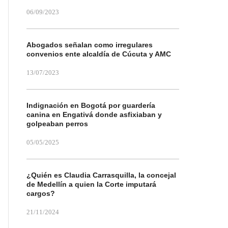
06/09/2023
Abogados señalan como irregulares
convenios ente alcaldía de Cúcuta y AMC
13/07/2023
Indignación en Bogotá por guardería
canina en Engativá donde asfixiaban y
golpeaban perros
05/05/2025
¿Quién es Claudia Carrasquilla, la concejal
de Medellín a quien la Corte imputará
cargos?
21/11/2024