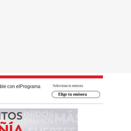
Selecciona tu emisora
ble con el
Programa
Elige tu emisora