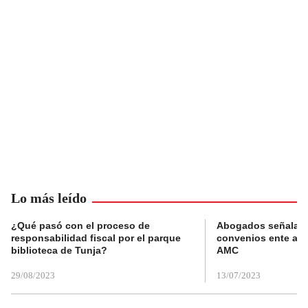
Lo más leído
¿Qué pasó con el proceso de
Abogados señalan 
responsabilidad fiscal por el parque
convenios ente alc
biblioteca de Tunja?
AMC
29/08/2023
13/07/2023