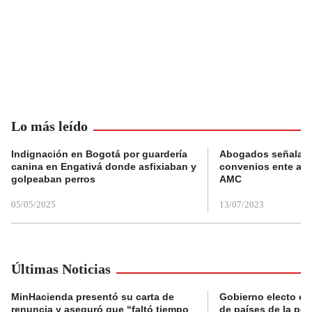
Lo más leído
Indignación en Bogotá por guardería
Abogados señalan 
canina en Engativá donde asfixiaban y
convenios ente alc
golpeaban perros
AMC
05/05/2025
13/07/2023
Últimas Noticias
MinHacienda presentó su carta de
Gobierno electo ex
renuncia y aseguró que “faltó tiempo
de países de la po