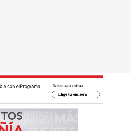
Selecciona tu emisora
ble con el
Programa
Elige tu emisora