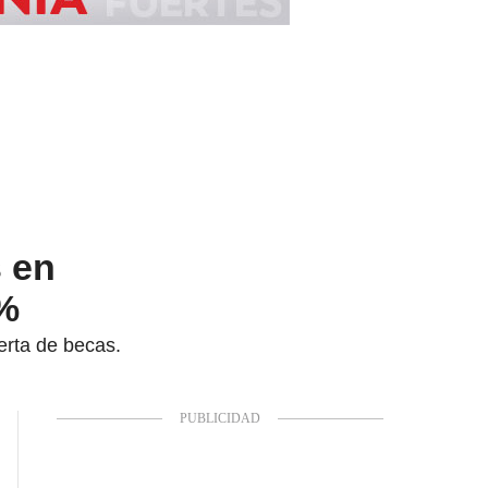
s en
0%
ferta de becas.