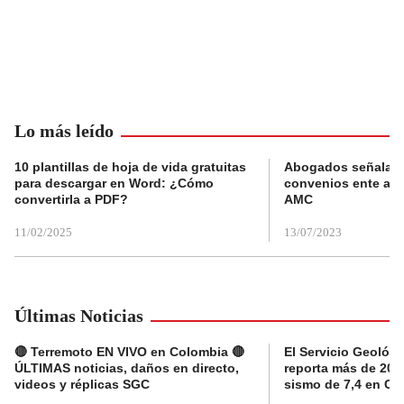
Lo más leído
10 plantillas de hoja de vida gratuitas
Abogados señalan 
para descargar en Word: ¿Cómo
convenios ente alc
convertirla a PDF?
AMC
11/02/2025
13/07/2023
Últimas Noticias
🔴 Terremoto EN VIVO en Colombia 🔴
El Servicio Geológ
ÚLTIMAS noticias, daños en directo,
reporta más de 20 ré
videos y réplicas SGC
sismo de 7,4 en C