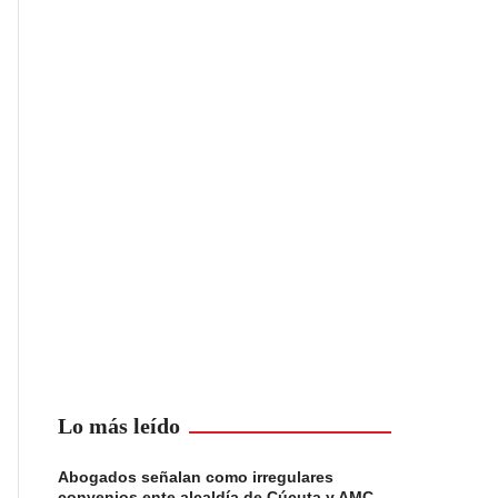
Lo más leído
Abogados señalan como irregulares
convenios ente alcaldía de Cúcuta y AMC