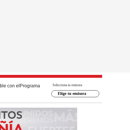
Selecciona tu emisora
ble con el
Programa
Elige tu emisora