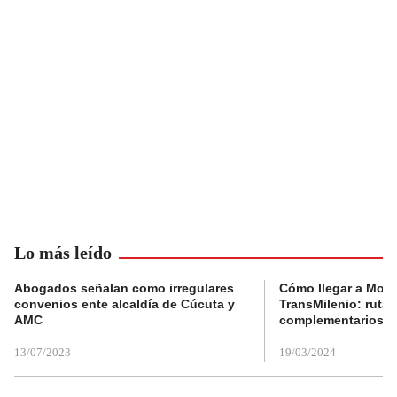
Lo más leído
Abogados señalan como irregulares
Cómo llegar a Mons
convenios ente alcaldía de Cúcuta y
TransMilenio: rutas
AMC
complementarios
13/07/2023
19/03/2024