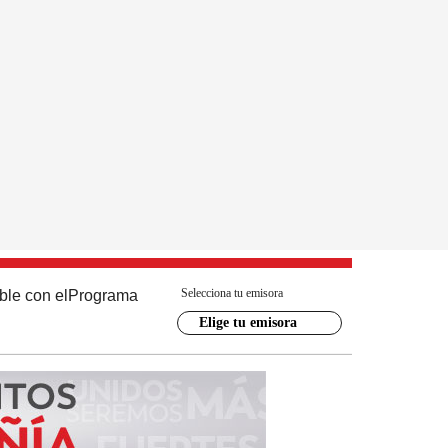
Selecciona tu emisora
ble con el
Programa
Elige tu emisora