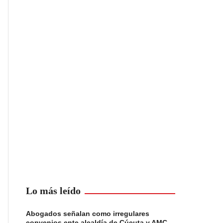
Lo más leído
Abogados señalan como irregulares
convenios ente alcaldía de Cúcuta y AMC