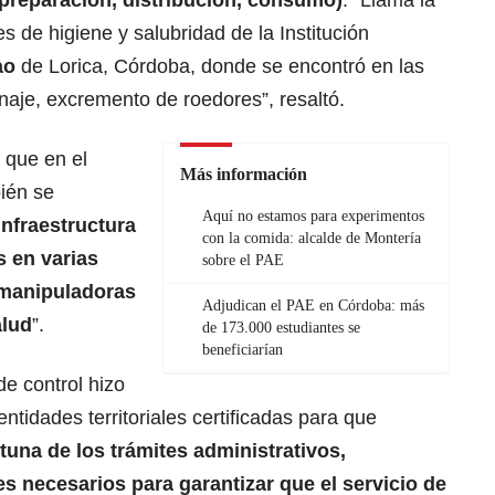
preparación, distribución, consumo)
. “Llama la
s de higiene y salubridad de la Institución
ao
de Lorica, Córdoba, donde se encontró en las
naje, excremento de roedores”, resaltó.
 que en el
Más información
ién se
Aquí no estamos para experimentos
infraestructura
con la comida: alcalde de Montería
s en varias
sobre el PAE
s manipuladoras
Adjudican el PAE en Córdoba: más
alud
”.
de 173.000 estudiantes se
beneficiarían
de control hizo
ntidades territoriales certificadas para que
tuna de los trámites administrativos,
s necesarios para garantizar que el servicio de