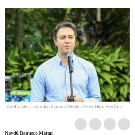
Daniel Quintero. Foto: archivo Alcaldía de Medellín
/
Norbey Eliecer Valle David
Naydú Baquero Mattar