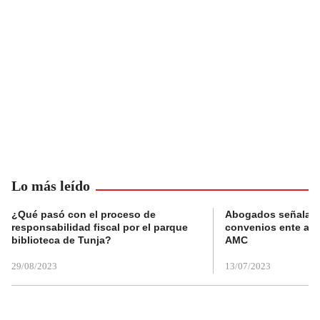
Lo más leído
¿Qué pasó con el proceso de
Abogados señalan 
responsabilidad fiscal por el parque
convenios ente alc
biblioteca de Tunja?
AMC
29/08/2023
13/07/2023