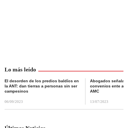
Lo más leído
El desorden de los predios baldíos en
Abogados señalan 
la ANT: dan tierras a personas sin ser
convenios ente alc
campesinos
AMC
06/09/2023
13/07/2023
Últimas Noticias