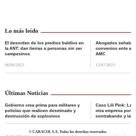
Lo más leído
El desorden de los predios baldíos en
Abogados señalan 
la ANT: dan tierras a personas sin ser
convenios ente alc
campesinos
AMC
06/09/2023
13/07/2023
Últimas Noticias
Gobierno crea prima para militares y
Caso Lili Pink: La F
policías que realicen desminado y
otra empresa por p
destrucción de explosivos
contrabando y lava
© CARACOL S.A. Todos los derechos reservados.