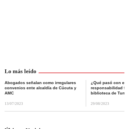
Lo más leído
Abogados señalan como irregulares
¿Qué pasó con el 
convenios ente alcaldía de Cúcuta y
responsabilidad fis
AMC
biblioteca de Tunja
13/07/2023
29/08/2023