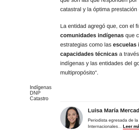
que son las que responden por l
catastral y la óptima prestación 
La entidad agregó que, con el f
comunidades indígenas
que co
estrategias como las
escuelas 
capacidades técnicas
a travé
indígenas y las entidades del g
multipropósito”.
Indígenas
DNP
Catastro
Luisa María Merca
Periodista egresada de la
Internacionales
...
Leer m