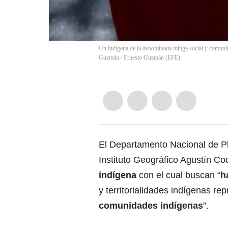
Un indígena de la denominada minga social y comunita
Guzmán
/
Ernesto Guzmán
(
EFE
)
El Departamento Nacional de P
Instituto Geográfico Agustín C
indígena
con el cual buscan “
h
y territorialidades indígenas r
comunidades indígenas
”.