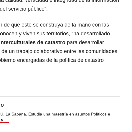
a calidad, veracidad e integridad de la información
del servicio público”.
in de que este se construya de la mano con las
nocen y viven sus territorios, “ha desarrollado
interculturales de catastro
para desarrollar
s de un trabajo colaborativo entre las comunidades
obierno encargadas de la política de catastro
do
 U. La Sabana. Estudia una maestría en asuntos Políticos e
ás