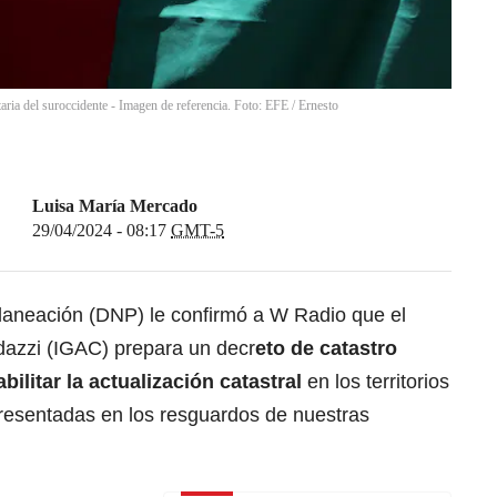
ria del suroccidente - Imagen de referencia. Foto: EFE / Ernesto
Luisa María Mercado
29/04/2024 - 08:17
GMT-5
laneación (DNP) le confirmó a W Radio que el
odazzi (IGAC) prepara un decr
eto de catastro
abilitar la actualización catastral
en los territorios
epresentadas en los resguardos de nuestras