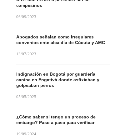
campesinos
06/09/2023
Abogados señalan como irregulares
convenios ente alcaldía de Cúcuta y AMC
13/07/2023
Indignación en Bogotá por guardería
canina en Engativá donde asfixiaban y
golpeaban perros
05/05/2025
¿Cómo saber si tengo un proceso de
embargo? Paso a paso para verificar
19/09/2024