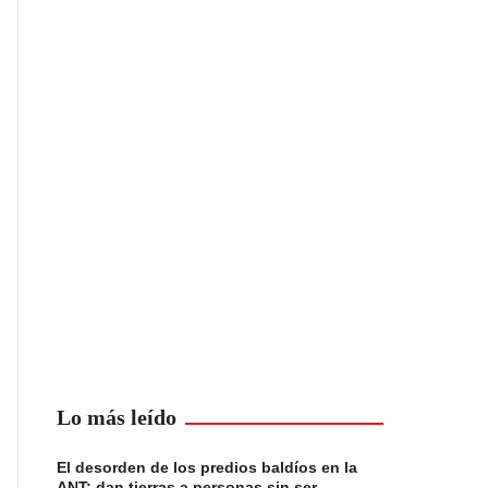
Lo más leído
El desorden de los predios baldíos en la
ANT: dan tierras a personas sin ser