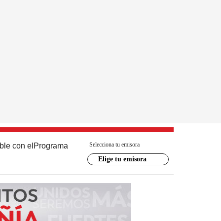
Selecciona tu emisora
ble con el
Programa
Elige tu emisora