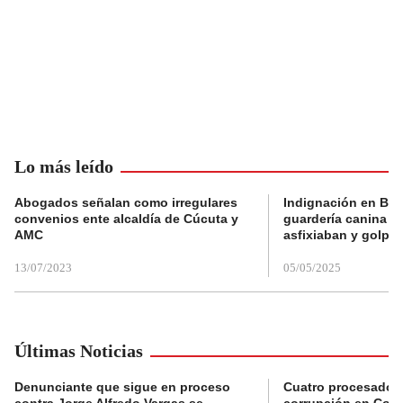
Lo más leído
Abogados señalan como irregulares
Indignación en Bog
convenios ente alcaldía de Cúcuta y
guardería canina e
AMC
asfixiaban y golpe
13/07/2023
05/05/2025
Últimas Noticias
Denunciante que sigue en proceso
Cuatro procesados
contra Jorge Alfredo Vargas se
corrupción en Comf