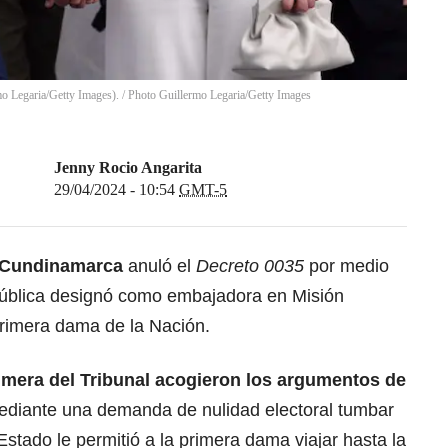
o Legaria/Getty Images).
/
Photo Guillermo Legaria/Getty Images
Jenny Rocio Angarita
29/04/2024 - 10:54
GMT-5
e Cundinamarca
anuló el
Decreto 0035
por medio
epública designó como embajadora en Misión
primera dama de la Nación.
imera del Tribunal acogieron los argumentos de
mediante una demanda de nulidad electoral tumbar
 Estado le permitió a la primera dama viajar hasta la