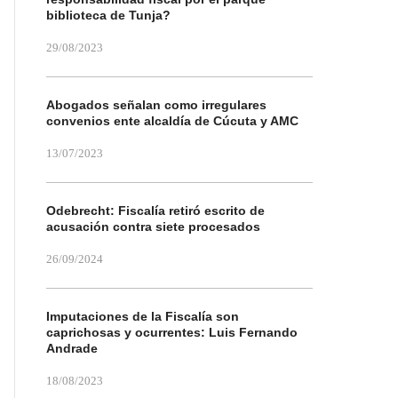
biblioteca de Tunja?
29/08/2023
Abogados señalan como irregulares
convenios ente alcaldía de Cúcuta y AMC
13/07/2023
Odebrecht: Fiscalía retiró escrito de
acusación contra siete procesados
26/09/2024
Imputaciones de la Fiscalía son
caprichosas y ocurrentes: Luis Fernando
Andrade
18/08/2023