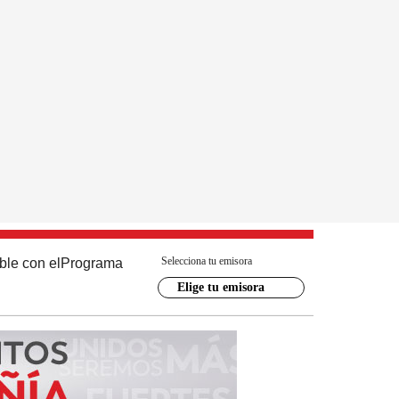
Selecciona tu emisora
ble con el
Programa
Elige tu emisora