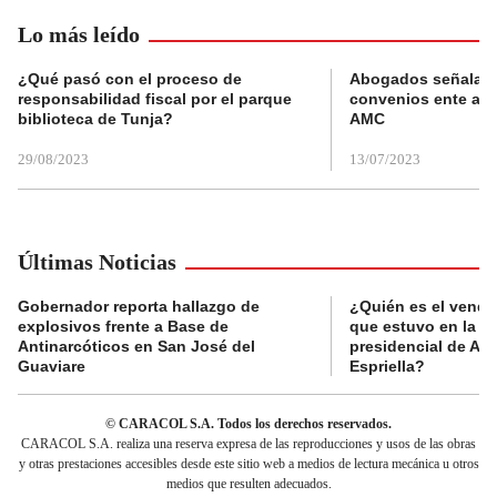
Lo más leído
¿Qué pasó con el proceso de
Abogados señalan 
responsabilidad fiscal por el parque
convenios ente alc
biblioteca de Tunja?
AMC
29/08/2023
13/07/2023
Últimas Noticias
Gobernador reporta hallazgo de
¿Quién es el vende
explosivos frente a Base de
que estuvo en la p
Antinarcóticos en San José del
presidencial de Abe
Guaviare
Espriella?
© CARACOL S.A. Todos los derechos reservados.
CARACOL S.A. realiza una reserva expresa de las reproducciones y usos de las obras
y otras prestaciones accesibles desde este sitio web a medios de lectura mecánica u otros
medios que resulten adecuados.