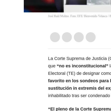
José Raúl Mulino. Foto: EFE/ Bienvenido Velasco
/
B
La Corte Suprema de Justicia 
que
“no es inconstitucional”
l
Electoral (TE) de designar com
favorito en los sondeos para 
sustitución in extremis del e
inhabilitado tras ser condenado
“El pleno de la Corte Suprema