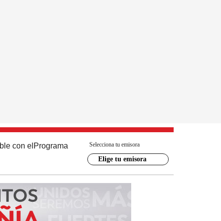
Selecciona tu emisora
ble con el
Programa
Elige tu emisora