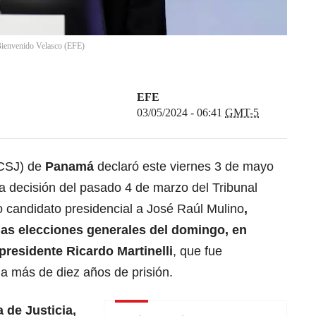
ienvenido Velasco
(
EFE
)
EFE
03/05/2024 - 06:41
GMT-5
(CSJ) de
Panamá
declaró este viernes 3 de mayo
a decisión del pasado 4 de marzo del Tribunal
o candidato presidencial a José Raúl Mulino
,
las elecciones generales del domingo, en
xpresidente
Ricardo Martinelli
, que fue
 a más de diez años de prisión.
 de Justicia,