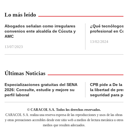
Lo más leído
Abogados señalan como irregulares
¿Qué tecnólogos re
convenios ente alcaldía de Cúcuta y
profesional en Col
AMC
13/02/2024
13/07/2023
Últimas Noticias
Especializaciones gratuitas del SENA
CPB pide a De la Es
2026: Consulte, estudie y mejore su
la libertad de prens
perfil laboral
seguridad para per
© CARACOL S.A. Todos los derechos reservados.
CARACOL S.A. realiza una reserva expresa de las reproducciones y usos de las obras
y otras prestaciones accesibles desde este sitio web a medios de lectura mecánica u otros
medios que resulten adecuados.