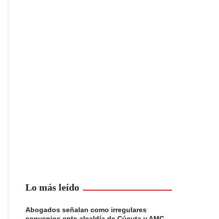
Lo más leído
Abogados señalan como irregulares
convenios ente alcaldía de Cúcuta y AMC