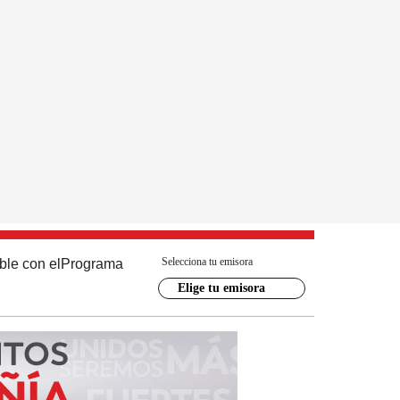
Selecciona tu emisora
ble con el
Programa
Elige tu emisora