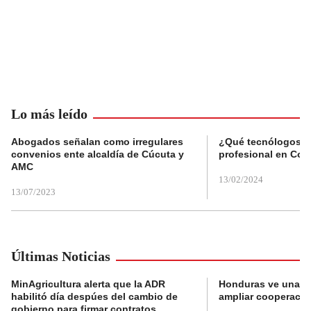
Lo más leído
Abogados señalan como irregulares
¿Qué tecnólogos re
convenios ente alcaldía de Cúcuta y
profesional en Col
AMC
13/02/2024
13/07/2023
Últimas Noticias
MinAgricultura alerta que la ADR
Honduras ve una o
habilitó día despúes del cambio de
ampliar cooperaci
gobierno para firmar contratos