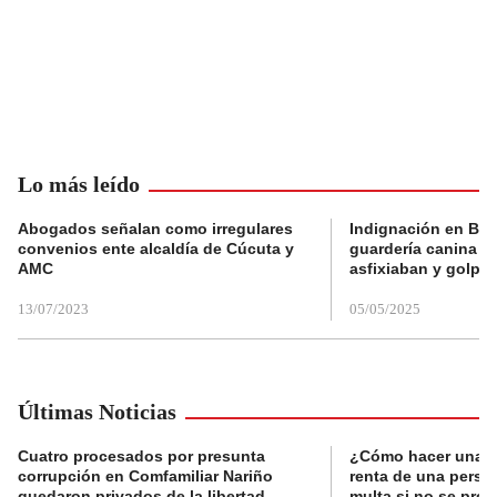
Lo más leído
Abogados señalan como irregulares
Indignación en Bog
convenios ente alcaldía de Cúcuta y
guardería canina e
AMC
asfixiaban y golpe
13/07/2023
05/05/2025
Últimas Noticias
Cuatro procesados por presunta
¿Cómo hacer una d
corrupción en Comfamiliar Nariño
renta de una perso
quedaron privados de la libertad
multa si no se pres