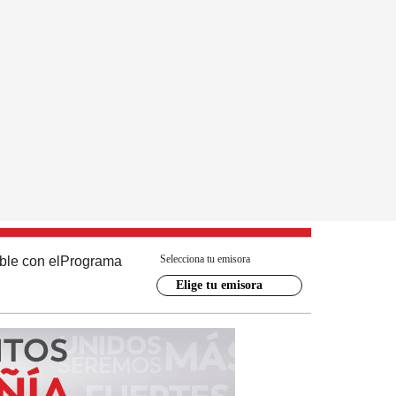
Selecciona tu emisora
ble con el
Programa
Elige tu emisora