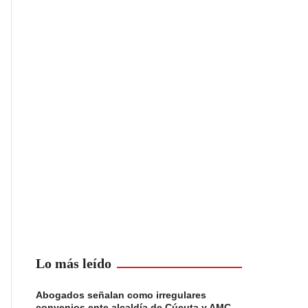
Lo más leído
Abogados señalan como irregulares
convenios ente alcaldía de Cúcuta y AMC