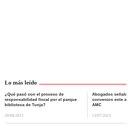
Lo más leído
¿Qué pasó con el proceso de
Abogados señalan 
responsabilidad fiscal por el parque
convenios ente alc
biblioteca de Tunja?
AMC
29/08/2023
13/07/2023