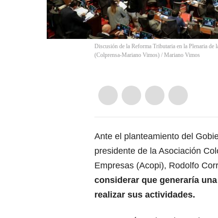
Discusión de la Reforma Tributaria en la Plenaria de 
(Colprensa-Mariano Vimos)
/
Mariano Vimos
Ante el planteamiento del Gobi
presidente de la Asociación C
Empresas (Acopi), Rodolfo Cor
considerar que generaría una
realizar sus actividades.