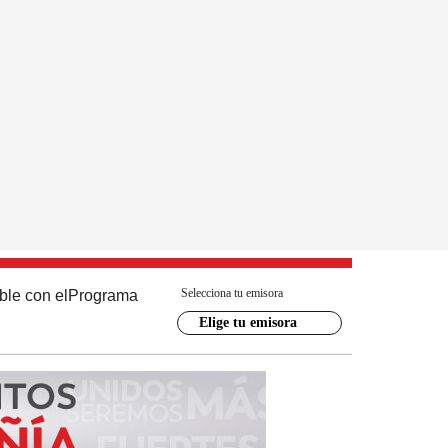
Selecciona tu emisora
ble con el
Programa
Elige tu emisora