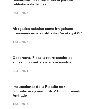
biblioteca de Tunja?
29/08/2023
Abogados señalan como irregulares
convenios ente alcaldía de Cúcuta y AMC
13/07/2023
Odebrecht: Fiscalía retiró escrito de
acusación contra siete procesados
26/09/2024
Imputaciones de la Fiscalía son
caprichosas y ocurrentes: Luis Fernando
Andrade
18/08/2023