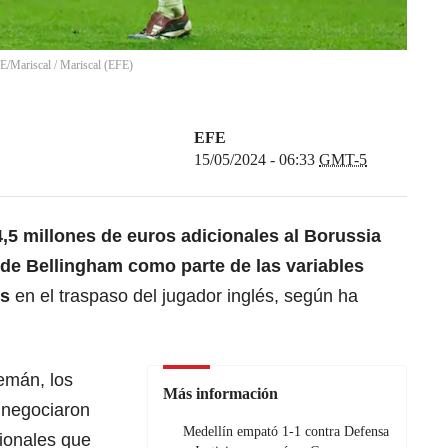
FE/Mariscal
/
Mariscal
(
EFE
)
EFE
15/05/2024 - 06:33
GMT-5
,5 millones de euros adicionales al
Borussia
de Bellingham
como parte de las variables
es
en el traspaso del jugador inglés, según ha
lemán, los
Más información
 negociaron
Medellín empató 1-1 contra Defensa
ionales que