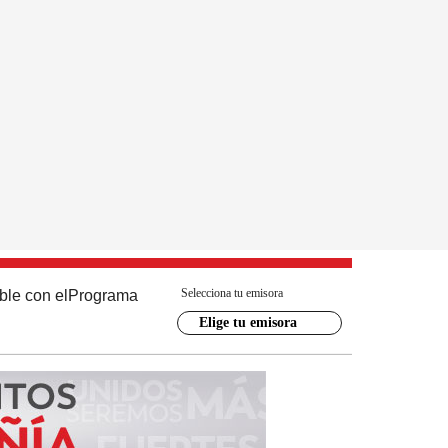
Selecciona tu emisora
ble con el
Programa
Elige tu emisora