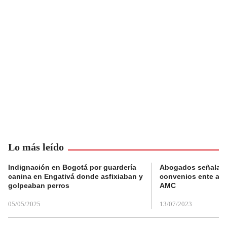
Lo más leído
Indignación en Bogotá por guardería
Abogados señalan 
canina en Engativá donde asfixiaban y
convenios ente alc
golpeaban perros
AMC
05/05/2025
13/07/2023