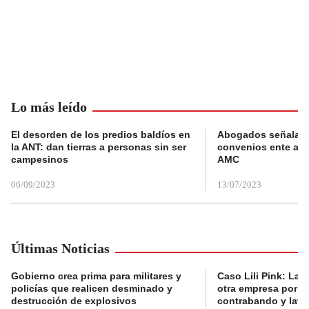
Lo más leído
El desorden de los predios baldíos en
Abogados señalan 
la ANT: dan tierras a personas sin ser
convenios ente alc
campesinos
AMC
06/09/2023
13/07/2023
Últimas Noticias
Gobierno crea prima para militares y
Caso Lili Pink: La F
policías que realicen desminado y
otra empresa por p
destrucción de explosivos
contrabando y lava