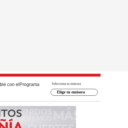
Selecciona tu emisora
ble con el
Programa
Elige tu emisora