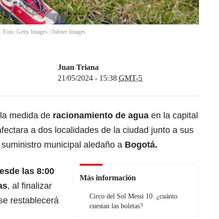
. Foto: Getty Images
/
Johner Images
Juan Triana
21/05/2024 - 15:38
GMT-5
 la medida de
racionamiento de agua
en la capital
 afectara a dos localidades de la ciudad junto a sus
e suministro municipal aledaño a
Bogotá.
esde las 8:00
Más información
as
, al finalizar
Circo del Sol Messi 10: ¿cuánto
 se restablecerá
cuestan las boletas?