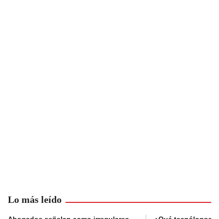
Lo más leído
Abogados señalan como irregulares
¿Qué tecnólogos re