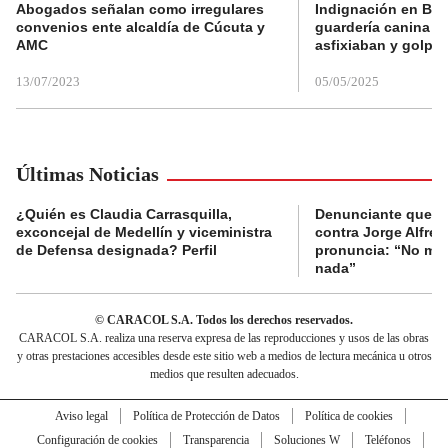
Abogados señalan como irregulares
Indignación en Bog
convenios ente alcaldía de Cúcuta y
guardería canina e
AMC
asfixiaban y golpe
13/07/2023
05/05/2025
Últimas Noticias
¿Quién es Claudia Carrasquilla,
Denunciante que s
exconcejal de Medellín y viceministra
contra Jorge Alfred
de Defensa designada? Perfil
pronuncia: “No me 
nada”
© CARACOL S.A. Todos los derechos reservados.
CARACOL S.A. realiza una reserva expresa de las reproducciones y usos de las obras
y otras prestaciones accesibles desde este sitio web a medios de lectura mecánica u otros
medios que resulten adecuados.
Aviso legal
Política de Protección de Datos
Política de cookies
Configuración de cookies
Transparencia
Soluciones W
Teléfonos