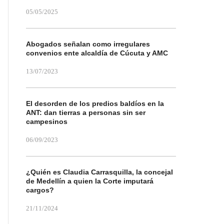
05/05/2025
Abogados señalan como irregulares
convenios ente alcaldía de Cúcuta y AMC
13/07/2023
El desorden de los predios baldíos en la
ANT: dan tierras a personas sin ser
campesinos
06/09/2023
¿Quién es Claudia Carrasquilla, la concejal
de Medellín a quien la Corte imputará
cargos?
21/11/2024