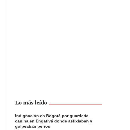
Lo más leído
Indignación en Bogotá por guardería
canina en Engativá donde asfixiaban y
golpeaban perros