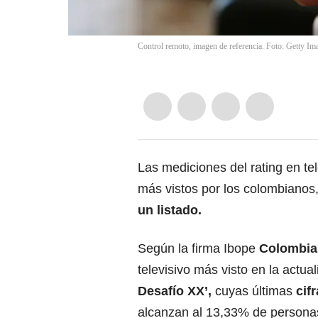
Control remoto, imagen de referencia. Foto: Getty Im
Las mediciones del rating en te
más vistos por los colombianos
un listado.
Según la firma Ibope
Colombia
televisivo más visto en la actua
Desafío XX’,
cuyas últimas
cif
alcanzan al 13,33% de persona