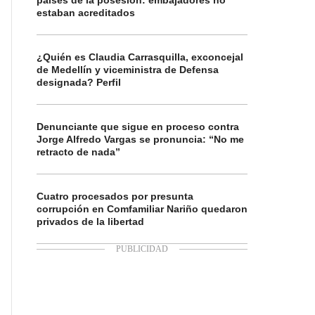
países de la posesión: embajadores no
estaban acreditados
¿Quién es Claudia Carrasquilla, exconcejal
de Medellín y viceministra de Defensa
designada? Perfil
Denunciante que sigue en proceso contra
Jorge Alfredo Vargas se pronuncia: “No me
retracto de nada”
Cuatro procesados por presunta
corrupción en Comfamiliar Nariño quedaron
privados de la libertad