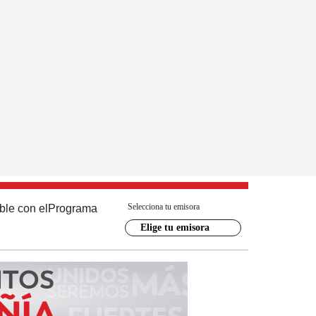
Selecciona tu emisora
ble con el
Programa
Elige tu emisora