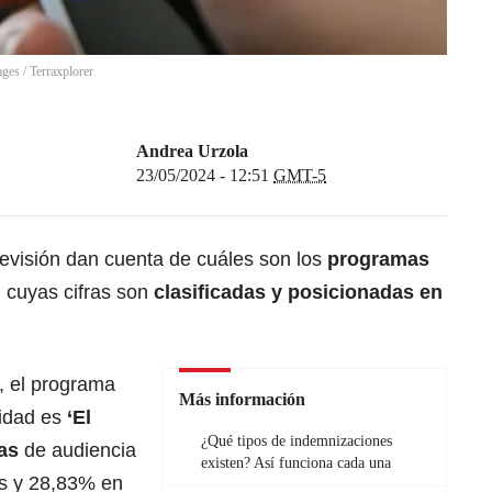
ages
/
Terraxplorer
Andrea Urzola
23/05/2024 - 12:51
GMT-5
levisión dan cuenta de cuáles son los
programas
, cuyas cifras son
clasificadas y posicionadas en
, el programa
Más información
lidad es
‘El
¿Qué tipos de indemnizaciones
ras
de audiencia
existen? Así funciona cada una
s y 28,83% en