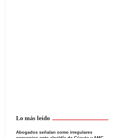
Lo más leído
Abogados señalan como irregulares
convenios ente alcaldía de Cúcuta y AMC