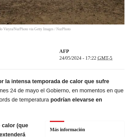
rdo Vieyra/NurPhoto via Getty Images
/
NurPhoto
AFP
24/05/2024 - 17:22
GMT-5
r la intensa
temporada de calor
que sufre
ernes 24 de mayo el Gobierno, en momentos en que
écords de temperatura
podrían elevarse en
 calor (que
Más información
 extenderá