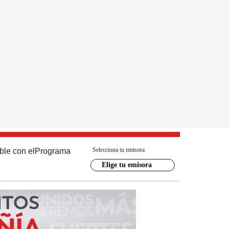
Selecciona tu emisora
ble con el
Programa
Elige tu emisora