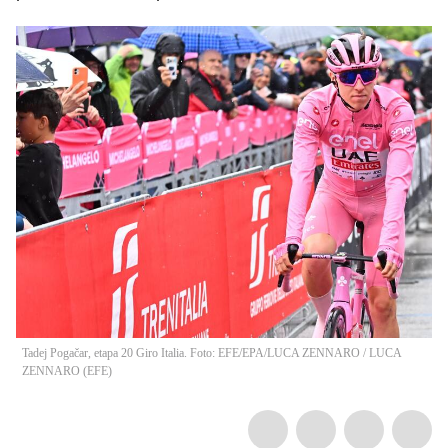
Tadej Pogačar, etapa 20 Giro Italia. Foto: EFE/EPA/LUCA ZENNARO
/
LUCA
ZENNARO
(
EFE
)