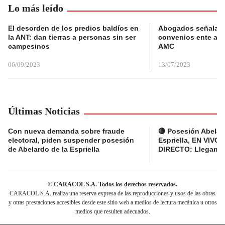
Lo más leído
El desorden de los predios baldíos en
Abogados señalan 
la ANT: dan tierras a personas sin ser
convenios ente alc
campesinos
AMC
06/09/2023
13/07/2023
Últimas Noticias
Con nueva demanda sobre fraude
🔴 Posesión Abelar
electoral, piden suspender posesión
Espriella, EN VIVO 
de Abelardo de la Espriella
DIRECTO: Llegan d
© CARACOL S.A. Todos los derechos reservados.
CARACOL S.A. realiza una reserva expresa de las reproducciones y usos de las obras
y otras prestaciones accesibles desde este sitio web a medios de lectura mecánica u otros
medios que resulten adecuados.