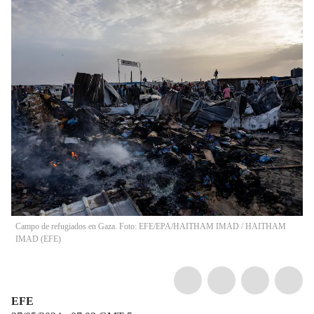
Campo de refugiados en Gaza. Foto: EFE/EPA/HAITHAM IMAD
/
HAITHAM
IMAD
(
EFE
)
EFE