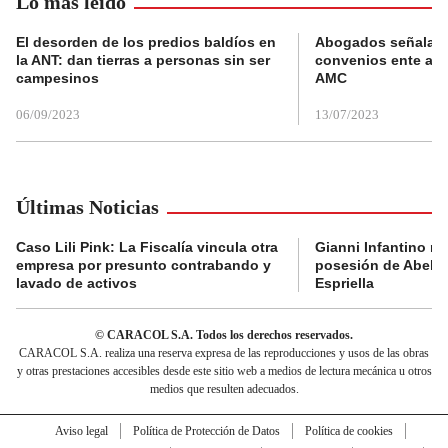
Lo más leído
El desorden de los predios baldíos en
Abogados señalan 
la ANT: dan tierras a personas sin ser
convenios ente alc
campesinos
AMC
06/09/2023
13/07/2023
Últimas Noticias
Caso Lili Pink: La Fiscalía vincula otra
Gianni Infantino no 
empresa por presunto contrabando y
posesión de Abelar
lavado de activos
Espriella
© CARACOL S.A. Todos los derechos reservados.
CARACOL S.A. realiza una reserva expresa de las reproducciones y usos de las obras
y otras prestaciones accesibles desde este sitio web a medios de lectura mecánica u otros
medios que resulten adecuados.
Aviso legal
Política de Protección de Datos
Política de cookies