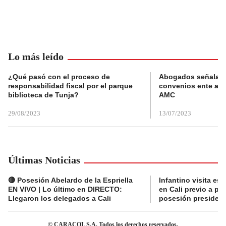
Lo más leído
¿Qué pasó con el proceso de
Abogados señalan 
responsabilidad fiscal por el parque
convenios ente alc
biblioteca de Tunja?
AMC
29/08/2023
13/07/2023
Últimas Noticias
🔴 Posesión Abelardo de la Espriella
Infantino visita es
EN VIVO | Lo último en DIRECTO:
en Cali previo a pa
Llegaron los delegados a Cali
posesión presidenc
© CARACOL S.A. Todos los derechos reservados.