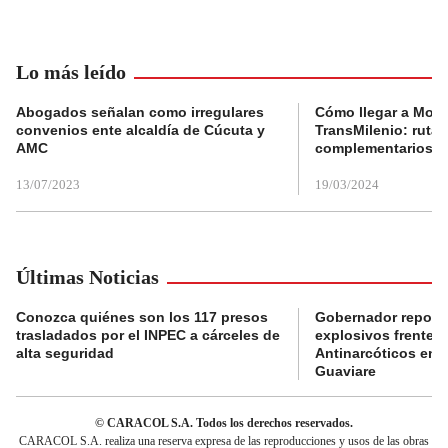
Lo más leído
Abogados señalan como irregulares
Cómo llegar a Mons
convenios ente alcaldía de Cúcuta y
TransMilenio: rutas
AMC
complementarios
13/07/2023
19/03/2024
Últimas Noticias
Conozca quiénes son los 117 presos
Gobernador reporta
trasladados por el INPEC a cárceles de
explosivos frente 
alta seguridad
Antinarcóticos en 
Guaviare
© CARACOL S.A. Todos los derechos reservados.
CARACOL S.A. realiza una reserva expresa de las reproducciones y usos de las obras