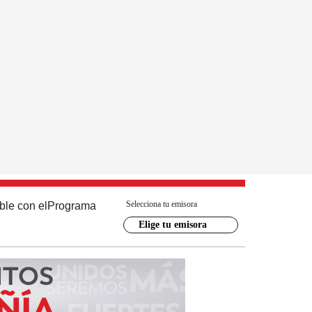
Selecciona tu emisora
ble con el
Programa
Elige tu emisora