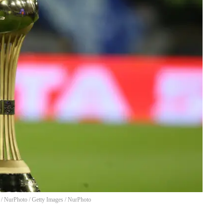
 / NurPhoto / Getty Images
/
NurPhoto