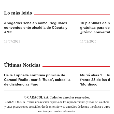
Lo más leído
Abogados señalan como irregulares
10 plantillas de hoj
convenios ente alcaldía de Cúcuta y
gratuitas para des
AMC
¿Cómo convertirla
13/07/2023
11/02/2025
Últimas Noticias
De la Espriella confirma primicia de
Murió alias ‘El Ruso
Caracol Radio: murió ‘Ruso’, cabecilla
frente 28 de las di
de disidencias Farc
‘Mordisco’
© CARACOL S.A. Todos los derechos reservados.
CARACOL S.A. realiza una reserva expresa de las reproducciones y usos de las obras
y otras prestaciones accesibles desde este sitio web a medios de lectura mecánica u otros
medios que resulten adecuados.