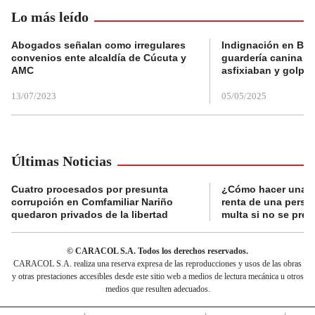
Lo más leído
Abogados señalan como irregulares
Indignación en Bog
convenios ente alcaldía de Cúcuta y
guardería canina e
AMC
asfixiaban y golpe
13/07/2023
05/05/2025
Últimas Noticias
Cuatro procesados por presunta
¿Cómo hacer una d
corrupción en Comfamiliar Nariño
renta de una perso
quedaron privados de la libertad
multa si no se pres
© CARACOL S.A. Todos los derechos reservados.
CARACOL S.A. realiza una reserva expresa de las reproducciones y usos de las obras
y otras prestaciones accesibles desde este sitio web a medios de lectura mecánica u otros
medios que resulten adecuados.