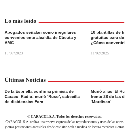
Lo más leído
Abogados señalan como irregulares
10 plantillas de hoj
convenios ente alcaldía de Cúcuta y
gratuitas para des
AMC
¿Cómo convertirla
13/07/2023
11/02/2025
Últimas Noticias
De la Espriella confirma primicia de
Murió alias ‘El Ruso
Caracol Radio: murió ‘Ruso’, cabecilla
frente 28 de las di
de disidencias Farc
‘Mordisco’
© CARACOL S.A. Todos los derechos reservados.
CARACOL S.A. realiza una reserva expresa de las reproducciones y usos de las obras
y otras prestaciones accesibles desde este sitio web a medios de lectura mecánica u otros