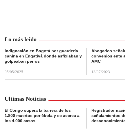
Lo más leído
Indignación en Bogotá por guardería
Abogados señalan 
canina en Engativá donde asfixiaban y
convenios ente alc
golpeaban perros
AMC
05/05/2025
13/07/2023
Últimas Noticias
El Congo supera la barrera de los
Registrador nacion
1.800 muertos por ébola y se acerca a
señalamientos de f
los 4.000 casos
desconocimiento de