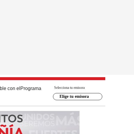
Selecciona tu emisora
ble con el
Programa
Elige tu emisora