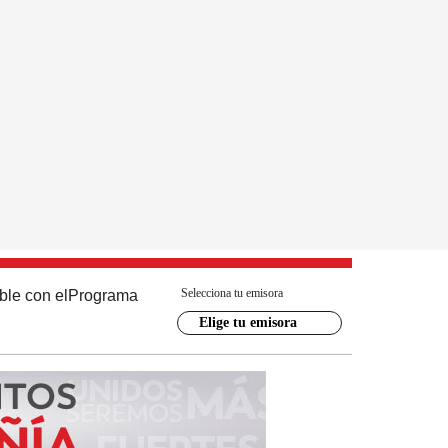
Selecciona tu emisora
ble con el
Programa
Elige tu emisora