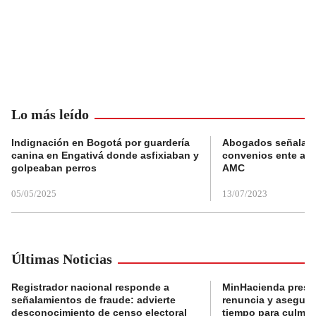
Lo más leído
Indignación en Bogotá por guardería
Abogados señalan 
canina en Engativá donde asfixiaban y
convenios ente alc
golpeaban perros
AMC
05/05/2025
13/07/2023
Últimas Noticias
Registrador nacional responde a
MinHacienda presen
señalamientos de fraude: advierte
renuncia y aseguró
desconocimiento de censo electoral
tiempo para culmina