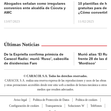
Abogados señalan como irregulares
10 plantillas de hoj
convenios ente alcaldía de Cúcuta y
gratuitas para des
AMC
¿Cómo convertirla
13/07/2023
11/02/2025
Últimas Noticias
De la Espriella confirma primicia de
Murió alias ‘El Ruso
Caracol Radio: murió ‘Ruso’, cabecilla
frente 28 de las di
de disidencias Farc
‘Mordisco’
© CARACOL S.A. Todos los derechos reservados.
CARACOL S.A. realiza una reserva expresa de las reproducciones y usos de las obras
y otras prestaciones accesibles desde este sitio web a medios de lectura mecánica u otros
medios que resulten adecuados.
Aviso legal
Política de Protección de Datos
Política de cookies
Configuración de cookies
Transparencia
Soluciones W
Teléfonos