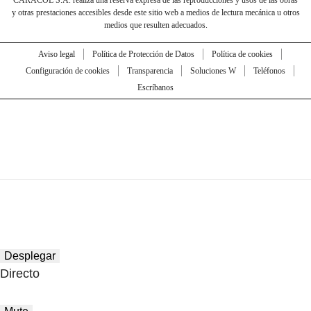
CARACOL S.A. realiza una reserva expresa de las reproducciones y usos de las obras
y otras prestaciones accesibles desde este sitio web a medios de lectura mecánica u otros
medios que resulten adecuados.
Aviso legal
Política de Protección de Datos
Política de cookies
Configuración de cookies
Transparencia
Soluciones W
Teléfonos
Escríbanos
Desplegar
Directo