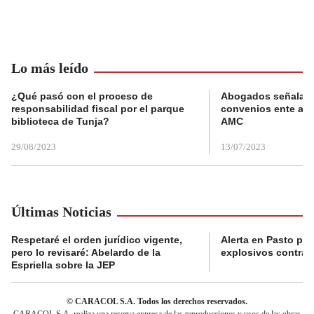
Lo más leído
¿Qué pasó con el proceso de
Abogados señalan 
responsabilidad fiscal por el parque
convenios ente alc
biblioteca de Tunja?
AMC
29/08/2023
13/07/2023
Últimas Noticias
Respetaré el orden jurídico vigente,
Alerta en Pasto po
pero lo revisaré: Abelardo de la
explosivos contra s
Espriella sobre la JEP
© CARACOL S.A. Todos los derechos reservados.